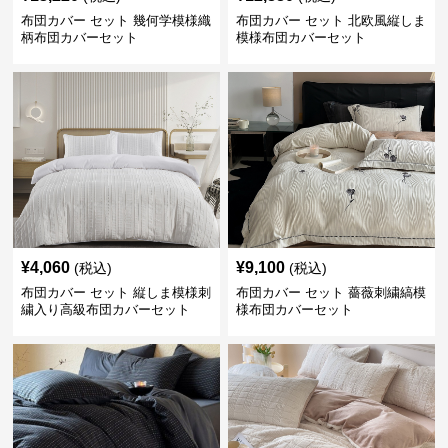
布団カバー セット 幾何学模様織
布団カバー セット 北欧風縦しま
柄布団カバーセット
模様布団カバーセット
¥
4,060
¥
9,100
(税込)
(税込)
布団カバー セット 縦しま模様刺
布団カバー セット 薔薇刺繍縞模
繍入り高級布団カバーセット
様布団カバーセット