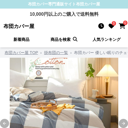
布団カバー
専門通販サイト
布団カバー屋
10,000
円以上のご購入で送料無料
0
0
布団カバー屋
新着商品
商品を検索
人気ランキング
布団カバー屋 TOP
›
掛布団の一覧
›
布団カバー 優しい眠りのチェ
Previous slide
Ne