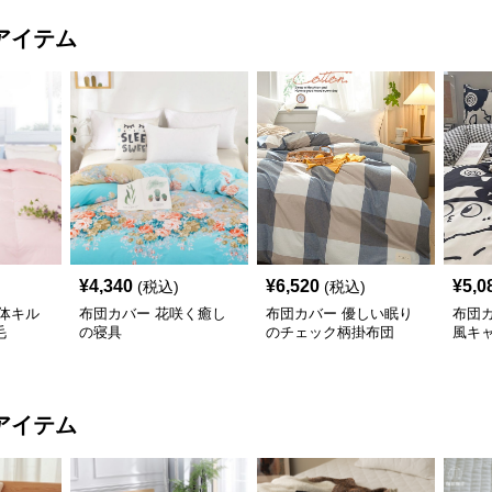
アイテム
¥
4,340
¥
6,520
¥
5,0
(税込)
(税込)
体キル
布団カバー 花咲く癒し
布団カバー 優しい眠り
布団カ
毛
の寝具
のチェック柄掛布団
風キ
バー
アイテム