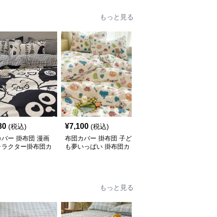
もっと見る
80
¥
7,100
¥
13,540
(税込)
(税込)
(税込)
バー 掛布団 漫画
布団カバー 掛布団 子ど
布団カバー 掛布団 やさ
ャラクター掛布団カ
も夢いっぱい 掛布団カ
しい動物園 掛布団カバ
バー
ー
もっと見る