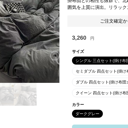
掛布団との相性も抜群で、北
囲気を上質に演出。リラック
ご注文確定か
3,260
円
サイズ
Next slide
シングル 三点セット(掛け布団カ
セミダブル 四点セット(掛け布団
ダブル 四点セット(掛け布団カバ
クイーン 四点セット(掛け布団カ
カラー
ダークグレー