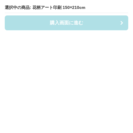
選択中の商品: 花柄アート印刷 150×210cm
選択中の商品: 花柄アート印刷 150×210cm
購入画面に進む
購入画面に進む
布団カバー屋
について
会社概要
利用規約