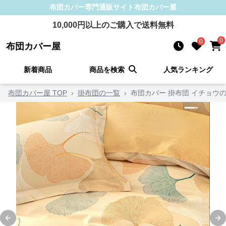
布団カバー
専門通販サイト
布団カバー屋
10,000
円以上のご購入で送料無料
0
0
布団カバー屋
新着商品
商品を検索
人気ランキング
布団カバー屋 TOP
›
掛布団の一覧
›
布団カバー 掛布団 イチョウ
Previous slide
Ne