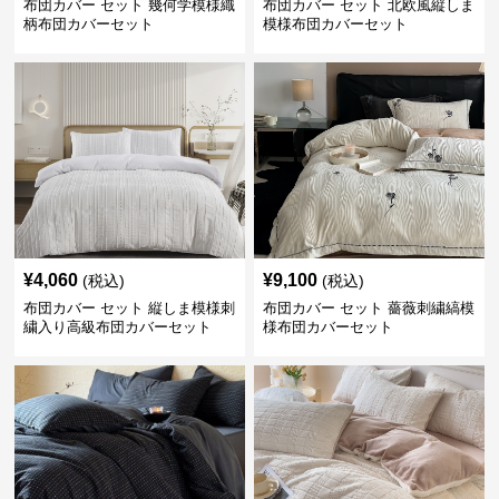
布団カバー セット 幾何学模様織
布団カバー セット 北欧風縦しま
柄布団カバーセット
模様布団カバーセット
¥
4,060
¥
9,100
(税込)
(税込)
布団カバー セット 縦しま模様刺
布団カバー セット 薔薇刺繍縞模
繍入り高級布団カバーセット
様布団カバーセット