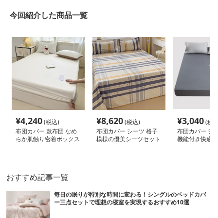
今回紹介した商品一覧
¥
4,240
¥
8,620
¥
3,040
(税込)
(税込)
(税込
布団カバー 敷布団 なめ
布団カバー シーツ 格子
布団カバー シー
らか肌触り密着ボックス
模様の優美シーツセット
機能付き快適ボ
シーツ
ーツ
おすすめ記事一覧
毎日の眠りが特別な時間に変わる！シングルのベッドカバ
ー三点セットで理想の寝室を実現するおすすめ10選