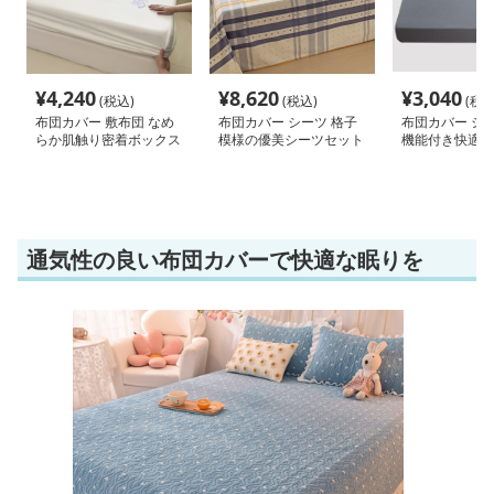
¥
4,240
¥
8,620
¥
3,040
(税込)
(税込)
(税込
布団カバー 敷布団 なめ
布団カバー シーツ 格子
布団カバー シー
らか肌触り密着ボックス
模様の優美シーツセット
機能付き快適ボ
シーツ
ーツ
通気性の良い布団カバーで快適な眠りを