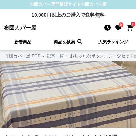
布団カバー
専門通販サイト
布団カバー屋
10,000
円以上のご購入で送料無料
0
0
布団カバー屋
新着商品
商品を検索
人気ランキング
布団カバー屋 TOP
›
記事一覧
›
おしゃれなボックスシーツセット