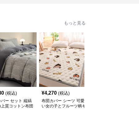
もっと見る
80
¥
4,270
¥
4,880
(税込)
(税込)
(税込)
バー セット 縦縞
布団カバー シーツ 可愛
布団カバー しなやか麻
の上質コットン布団
い女の子とフルーツ柄キ
混ナチュラルシーツ
ーセット
ルト