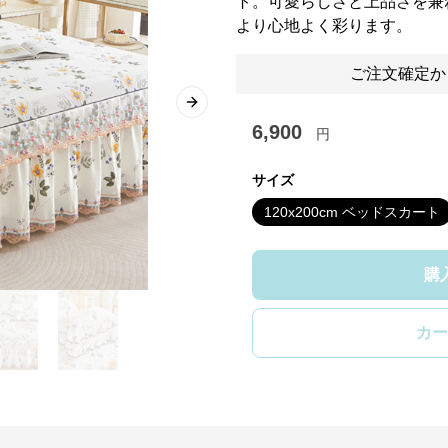
ト。可愛らしさと上品さを兼
より心地よく彩ります。
ご注文確定か
Next slide
6,900
円
サイズ
120x200cm ベッドスカート
購
カー