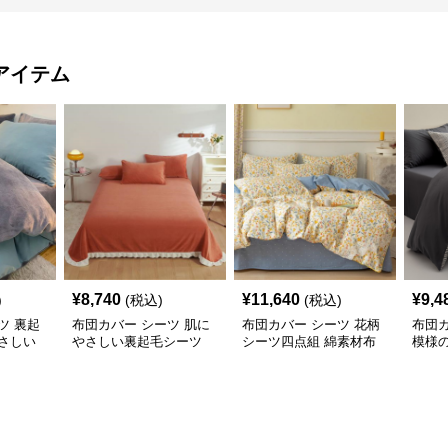
アイテム
¥
8,740
¥
11,640
¥
9,4
)
(税込)
(税込)
ツ 裏起
布団カバー シーツ 肌に
布団カバー シーツ 花柄
布団カ
さしい
やさしい裏起毛シーツ
シーツ四点組 綿素材布
模様
ー
暖かい厚手布団カバー
団カバー 可愛い小花柄
カバ