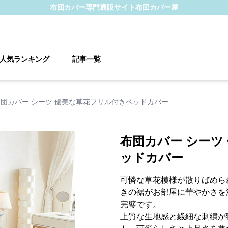
布団カバー
専門通販サイト
布団カバー屋
人気ランキング
記事一覧
布団カバー シーツ 優美な草花フリル付きベッドカバー
布団カバー シーツ
ッドカバー
可憐な草花模様が散りばめら
きの裾がお部屋に華やかさを
完璧です。
上質な生地感と繊細な刺繍が