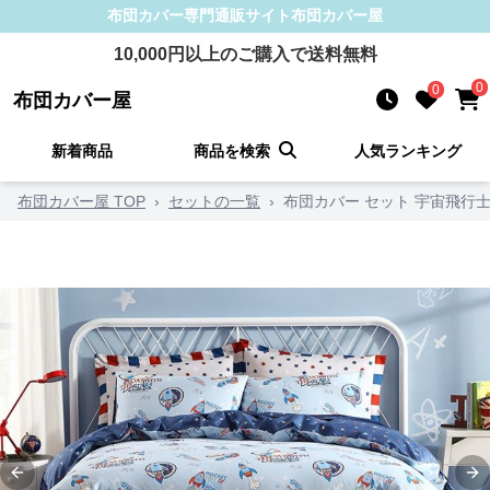
布団カバー
専門通販サイト
布団カバー屋
10,000
円以上のご購入で送料無料
0
0
布団カバー屋
新着商品
商品を検索
人気ランキング
布団カバー屋 TOP
›
セットの一覧
›
布団カバー セット 宇宙飛行
Previous slide
Ne