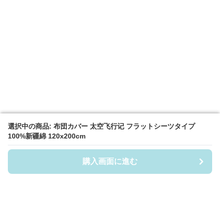
選択中の商品: 布団カバー 太空飞行记 フラットシーツタイプ
選択中の商品: 布団カバー 太空飞行记 フラットシーツタイプ
100%新疆綿 120x200cm
100%新疆綿 120x200cm
購入画面に進む
購入画面に進む