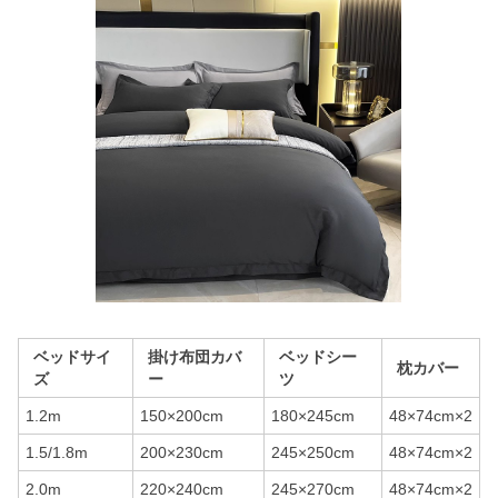
ベッドサイ
掛け布団カバ
ベッドシー
枕カバー
ズ
ー
ツ
1.2m
150×200cm
180×245cm
48×74cm×2
1.5/1.8m
200×230cm
245×250cm
48×74cm×2
2.0m
220×240cm
245×270cm
48×74cm×2