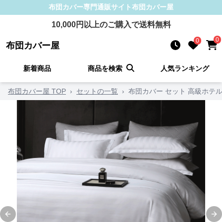
布団カバー
専門通販サイト
布団カバー屋
10,000
円以上のご購入で送料無料
0
0
布団カバー屋
新着商品
商品を検索
人気ランキング
布団カバー屋 TOP
›
セットの一覧
›
布団カバー セット 高級ホテ
Previous slide
Ne