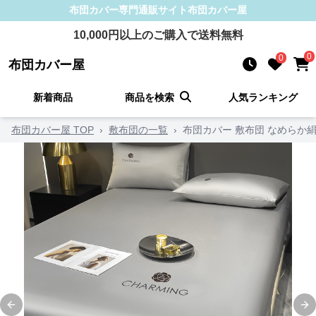
布団カバー
専門通販サイト
布団カバー屋
10,000
円以上のご購入で送料無料
0
0
布団カバー屋
新着商品
商品を検索
人気ランキング
布団カバー屋 TOP
›
敷布団の一覧
›
布団カバー 敷布団 なめらか
Previous slide
Ne