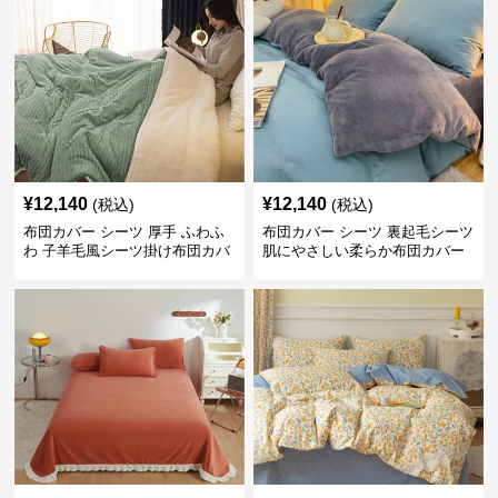
¥
12,140
¥
12,140
(税込)
(税込)
布団カバー シーツ 厚手 ふわふ
布団カバー シーツ 裏起毛シーツ
わ 子羊毛風シーツ掛け布団カバ
肌にやさしい柔らか布団カバー
ー