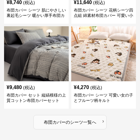
¥
8,740
¥
11,640
(税込)
(税込)
布団カバー シーツ 肌にやさしい
布団カバー シーツ 花柄シーツ四
裏起毛シーツ 暖かい厚手布団カ
点組 綿素材布団カバー 可愛い小
バー
花柄
¥
9,480
¥
4,270
(税込)
(税込)
布団カバー セット 縦縞模様の上
布団カバー シーツ 可愛い女の子
質コットン布団カバーセット
とフルーツ柄キルト
›
布団カバー
の
シーツ
一覧へ