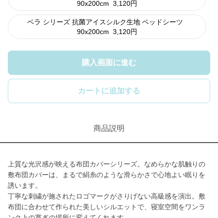
90x200cm
3,120
円
ベラ シリーズ 抗菌アイスシルク生地 ベッドシーツ
90x200cm
3,120
円
購入画面に進む
カートに追加する
商品説明
上質な光沢感が映える布団カバーシリーズ。なめらかな肌触りの
敷布団カバーは、まるで絹糸のような滑らかさで心地よい眠りを
誘います。
丁寧な刺繍が施されたロゴマークがさりげない高級感を演出。敷
布団に合わせて作られた美しいシルエットで、寝室空間をワンラ
ンク上の寛ぎの場所に変えてくれます。