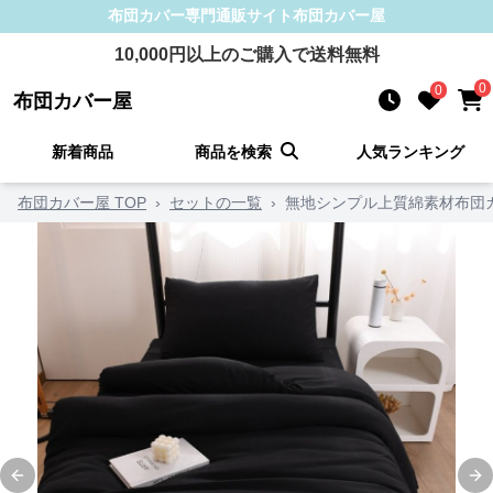
布団カバー
専門通販サイト
布団カバー屋
10,000
円以上のご購入で送料無料
0
0
布団カバー屋
新着商品
商品を検索
人気ランキング
布団カバー屋 TOP
›
セットの一覧
›
無地シンプル上質綿素材布団
Previous slide
Ne