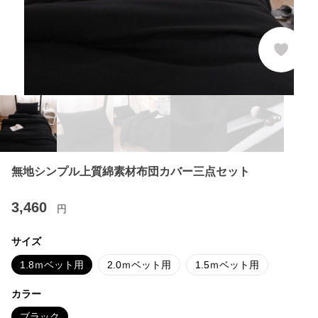
無地シンプル上質綿素材布団カバー三点セット
3,460
円
サイズ
1.8ｍベット用
2.0ｍベット用
1.5ｍベット用
カラー
ブラック