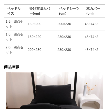
ベッドサ
掛け布団カバ
ベッドシーツ
枕カバー
イズ
ー(cm)
(cm)
(cm)
1.5m四点セ
150×200
200×230
48×74×2
ット
1.8m四点セ
180×220
230×230
48×74×2
ット
2.0m四点セ
200×230
230×230
48×74×2
ット
商品画像