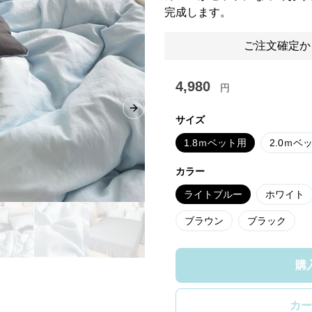
完成します。
ご注文確定か
4,980
円
Next slide
サイズ
1.8ｍベット用
2.0ｍベ
カラー
ライトブルー
ホワイト
ブラウン
ブラック
購
カー