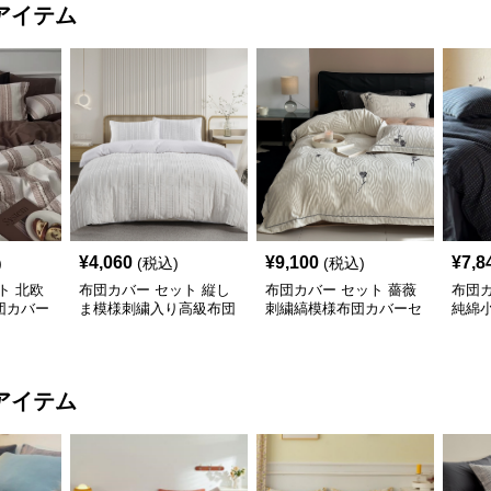
アイテム
¥
4,060
¥
9,100
¥
7,8
)
(税込)
(税込)
ト 北欧
布団カバー セット 縦し
布団カバー セット 薔薇
布団カ
団カバー
ま模様刺繍入り高級布団
刺繍縞模様布団カバーセ
純綿
カバーセット
ット
ット
アイテム