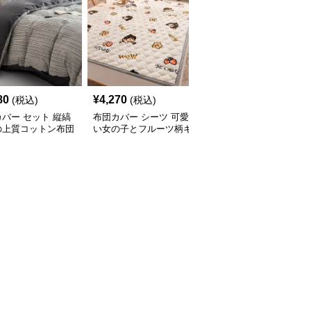
80
¥
4,270
¥
4,880
(税込)
(税込)
(税込)
バー セット 縦縞
布団カバー シーツ 可愛
布団カバー しなやか麻
の上質コットン布団
い女の子とフルーツ柄キ
混ナチュラルシーツ
ーセット
ルト