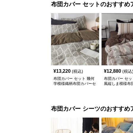
布団カバー
セット
のおすすめ
¥
13,220
¥
12,880
(税込)
(税込
布団カバー セット 幾何
布団カバー セッ
学模様織柄布団カバーセ
風縦しま模様布
ット
セット
布団カバー
シーツ
のおすすめ