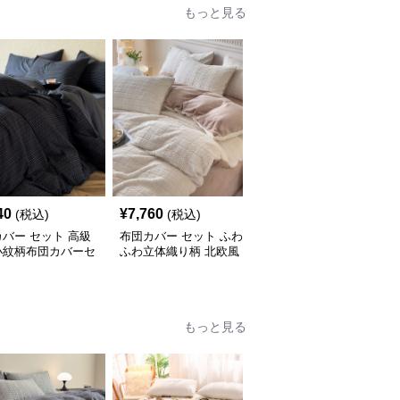
もっと見る
40
¥
7,760
¥
11,830
(税込)
(税込)
(税込)
バー セット 高級
布団カバー セット ふわ
布団カバー セット 高級
小紋柄布団カバーセ
ふわ立体織り柄 北欧風
感溢れる縁取りライン布
布団カバーセット
団カバーセット
もっと見る