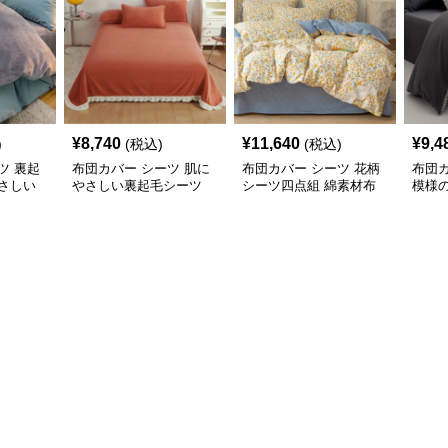
¥
8,740
¥
11,640
¥
9,4
)
(税込)
(税込)
ツ 裏起
布団カバー シーツ 肌に
布団カバー シーツ 花柄
布団カ
さしい
やさしい裏起毛シーツ
シーツ四点組 綿素材布
模様
ー
暖かい厚手布団カバー
団カバー 可愛い小花柄
カバ