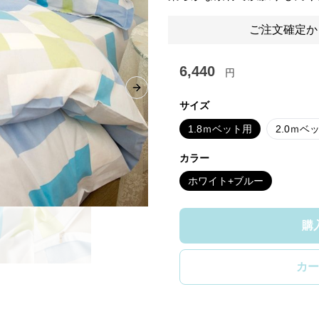
ご注文確定か
6,440
円
Next slide
サイズ
1.8ｍベット用
2.0ｍベ
カラー
ホワイト+ブルー
購
カー