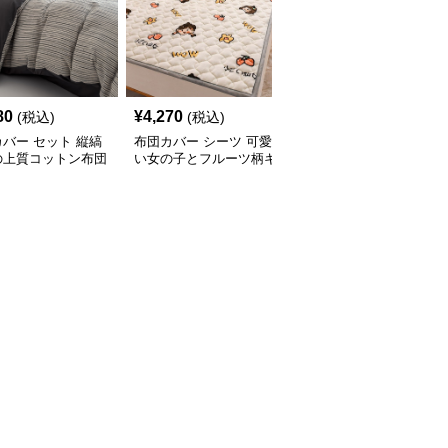
80
¥
4,270
¥
4,880
(税込)
(税込)
(税込)
バー セット 縦縞
布団カバー シーツ 可愛
布団カバー しなやか麻
の上質コットン布団
い女の子とフルーツ柄キ
混ナチュラルシーツ
ーセット
ルト