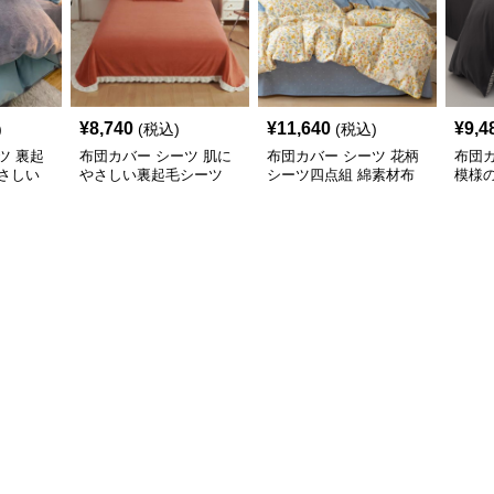
¥
8,740
¥
11,640
¥
9,4
)
(税込)
(税込)
ツ 裏起
布団カバー シーツ 肌に
布団カバー シーツ 花柄
布団カ
さしい
やさしい裏起毛シーツ
シーツ四点組 綿素材布
模様
ー
暖かい厚手布団カバー
団カバー 可愛い小花柄
カバ