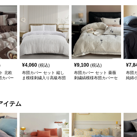
¥
4,060
¥
9,100
¥
7,8
)
(税込)
(税込)
ト 北欧
布団カバー セット 縦し
布団カバー セット 薔薇
布団カ
団カバー
ま模様刺繍入り高級布団
刺繍縞模様布団カバーセ
純綿
カバーセット
ット
ット
アイテム