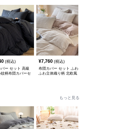
40
¥
7,760
¥
11,830
(税込)
(税込)
(税込)
バー セット 高級
布団カバー セット ふわ
布団カバー セット 高級
小紋柄布団カバーセ
ふわ立体織り柄 北欧風
感溢れる縁取りライン布
布団カバーセット
団カバーセット
もっと見る