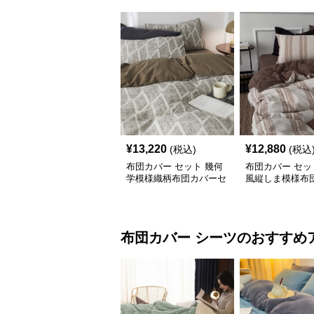
¥
13,220
¥
12,880
(税込)
(税込
布団カバー セット 幾何
布団カバー セッ
学模様織柄布団カバーセ
風縦しま模様布
ット
セット
布団カバー
シーツ
のおすすめ