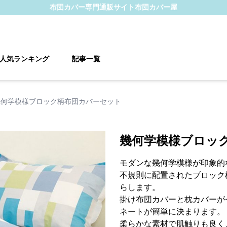
布団カバー
専門通販サイト
布団カバー屋
人気ランキング
記事一覧
幾何学模様ブロック柄布団カバーセット
幾何学模様ブロッ
モダンな幾何学模様が印象的
不規則に配置されたブロック
らします。
掛け布団カバーと枕カバーが
ネートが簡単に決まります。
柔らかな素材で肌触りも良く