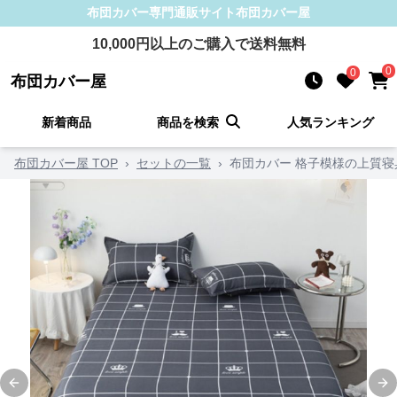
布団カバー
専門通販サイト
布団カバー屋
10,000
円以上のご購入で送料無料
0
0
布団カバー屋
新着商品
商品を検索
人気ランキング
布団カバー屋 TOP
›
セットの一覧
›
布団カバー 格子模様の上質寝
Previous slide
Ne