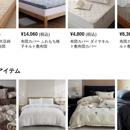
¥
14,060
¥
4,800
¥
6,3
)
(税込)
(税込)
大豆綿
布団カバー ふわもち格
布団カバー ダイヤキル
布団
布団
子キルト敷布団
ト敷布団カバー
ルト
アイテム