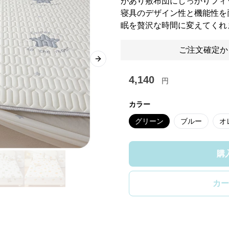
があり敷布団にしっかりフィ
寝具のデザイン性と機能性を
眠を贅沢な時間に変えてくれ
ご注文確定か
Next slide
4,140
円
カラー
グリーン
ブルー
オ
購
カー