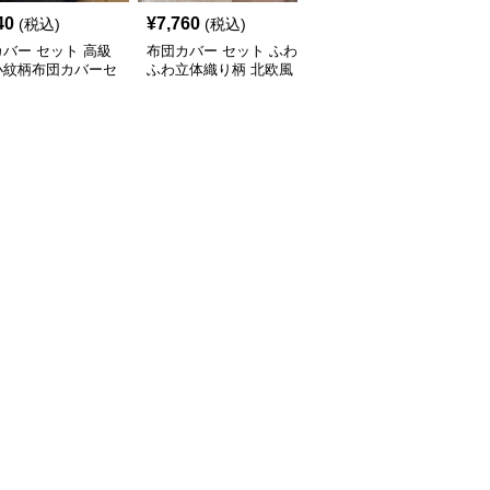
40
¥
7,760
¥
11,830
(税込)
(税込)
(税込)
バー セット 高級
布団カバー セット ふわ
布団カバー セット 高級
小紋柄布団カバーセ
ふわ立体織り柄 北欧風
感溢れる縁取りライン布
布団カバーセット
団カバーセット