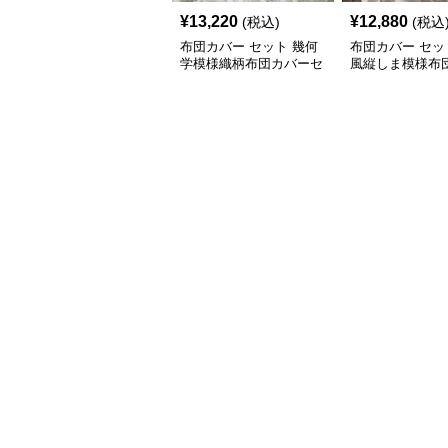
¥
13,220
¥
12,880
(税込)
(税込
布団カバー セット 幾何
布団カバー セッ
学模様織柄布団カバーセ
風縦しま模様布
ット
セット