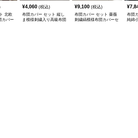
¥
4,060
¥
9,100
¥
7,8
)
(税込)
(税込)
ト 北欧
布団カバー セット 縦し
布団カバー セット 薔薇
布団カ
団カバー
ま模様刺繍入り高級布団
刺繍縞模様布団カバーセ
純綿
カバーセット
ット
ット