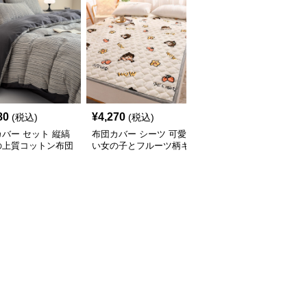
80
¥
4,270
¥
4,880
(税込)
(税込)
(税込)
バー セット 縦縞
布団カバー シーツ 可愛
布団カバー しなやか麻
の上質コットン布団
い女の子とフルーツ柄キ
混ナチュラルシーツ
ーセット
ルト