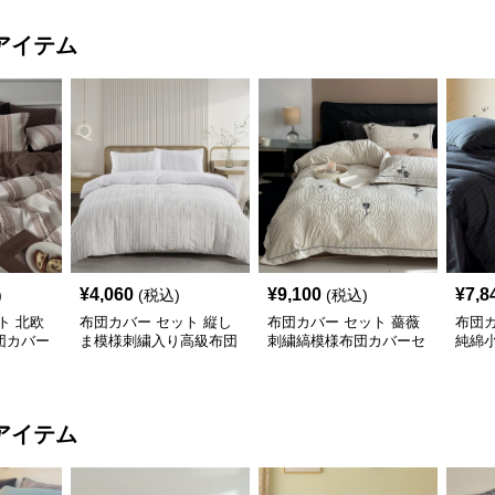
アイテム
¥
4,060
¥
9,100
¥
7,8
)
(税込)
(税込)
ト 北欧
布団カバー セット 縦し
布団カバー セット 薔薇
布団カ
団カバー
ま模様刺繍入り高級布団
刺繍縞模様布団カバーセ
純綿
カバーセット
ット
ット
アイテム