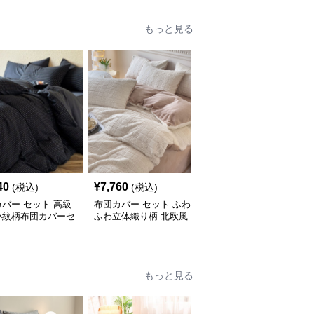
もっと見る
40
¥
7,760
¥
11,830
(税込)
(税込)
(税込)
バー セット 高級
布団カバー セット ふわ
布団カバー セット 高級
小紋柄布団カバーセ
ふわ立体織り柄 北欧風
感溢れる縁取りライン布
布団カバーセット
団カバーセット
もっと見る