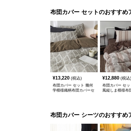
布団カバー
セット
のおすすめ
¥
13,220
¥
12,880
(税込)
(税込
布団カバー セット 幾何
布団カバー セッ
学模様織柄布団カバーセ
風縦しま模様布
ット
セット
布団カバー
シーツ
のおすすめ