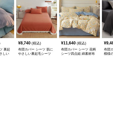
¥
8,740
¥
11,640
¥
9,4
)
(税込)
(税込)
ツ 裏起
布団カバー シーツ 肌に
布団カバー シーツ 花柄
布団カ
さしい
やさしい裏起毛シーツ
シーツ四点組 綿素材布
模様
ー
暖かい厚手布団カバー
団カバー 可愛い小花柄
カバ