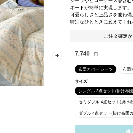
シーツやピローケースを含む
ネートが簡単に実現します。
可愛らしさと上品さを兼ね備
特別なひとときに変えてくれ
ご注文確定か
7,740
円
Next slide
布団カバー シーツ
布団
サイズ
シングル 3点セット(掛け布団カ
セミダブル 4点セット(掛け布団
ダブル 4点セット(掛け布団カバー
購