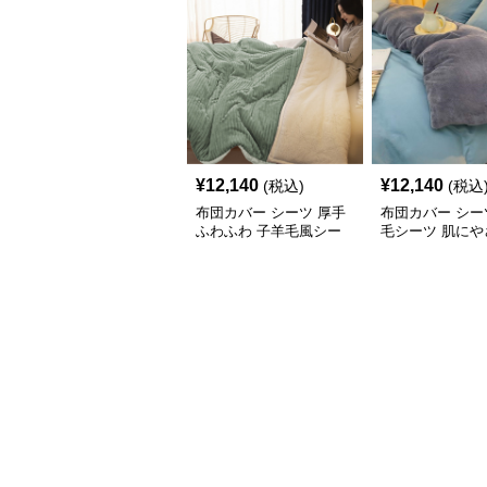
¥
12,140
¥
12,140
(税込)
(税込
布団カバー シーツ 厚手
布団カバー シー
ふわふわ 子羊毛風シー
毛シーツ 肌にや
ツ掛け布団カバー
柔らか布団カバ