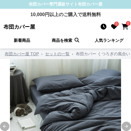
布団カバー
専門通販サイト
布団カバー屋
10,000
円以上のご購入で送料無料
0
0
布団カバー屋
新着商品
商品を検索
人気ランキング
布団カバー屋 TOP
›
セットの一覧
›
布団カバー くつろぎの風合い
Previous slide
Ne