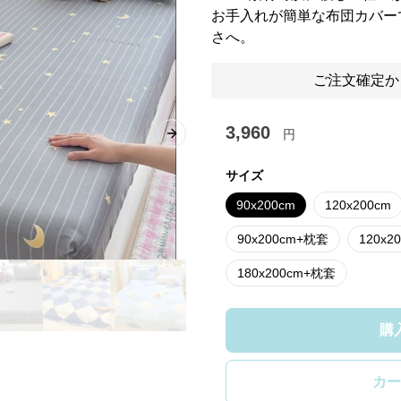
お手入れが簡単な布団カバー
さへ。
ご注文確定か
3,960
円
Next slide
サイズ
90x200cm
120x200cm
90x200cm+枕套
120x2
180x200cm+枕套
購
カー