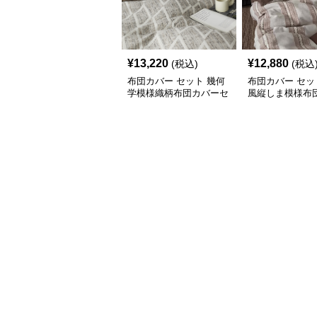
¥
13,220
¥
12,880
(税込)
(税込
布団カバー セット 幾何
布団カバー セッ
学模様織柄布団カバーセ
風縦しま模様布
ット
セット