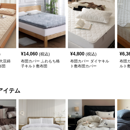
¥
14,060
¥
4,800
¥
6,3
)
(税込)
(税込)
大豆綿
布団カバー ふわもち格
布団カバー ダイヤキル
布団
布団
子キルト敷布団
ト敷布団カバー
ルト
アイテム