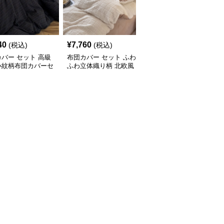
40
¥
7,760
¥
11,830
(税込)
(税込)
(税込)
バー セット 高級
布団カバー セット ふわ
布団カバー セット 高級
小紋柄布団カバーセ
ふわ立体織り柄 北欧風
感溢れる縁取りライン布
布団カバーセット
団カバーセット