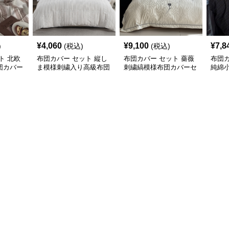
¥
4,060
¥
9,100
¥
7,8
)
(税込)
(税込)
ト 北欧
布団カバー セット 縦し
布団カバー セット 薔薇
布団カ
団カバー
ま模様刺繍入り高級布団
刺繍縞模様布団カバーセ
純綿
カバーセット
ット
ット