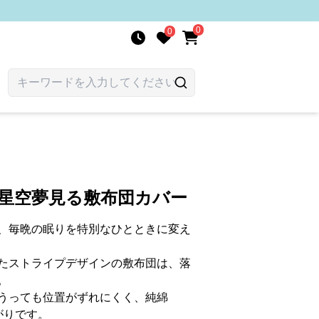
0
0
 星空夢見る敷布団カバー
、毎晩の眠りを特別なひとときに変え
たストライプデザインの敷布団は、落
。
うっても位置がずれにくく、純綿
がりです。