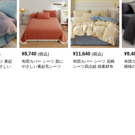
¥
8,740
¥
11,640
¥
9,4
)
(税込)
(税込)
ツ 裏起
布団カバー シーツ 肌に
布団カバー シーツ 花柄
布団カ
さしい
やさしい裏起毛シーツ
シーツ四点組 綿素材布
模様
ー
暖かい厚手布団カバー
団カバー 可愛い小花柄
カバ