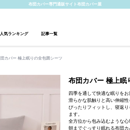
布団カバー
専門通販サイト
布団カバー屋
人気ランキング
記事一覧
布団カバー 極上眠りの全包囲シーツ
布団カバー 極上眠
四季を通して快適な眠りをお
滑らかな肌触りと高い伸縮性
ぴったりフィットし、寝返り
ます。
全方位から包み込むような心
朝までぐっすり眠れる布団カ