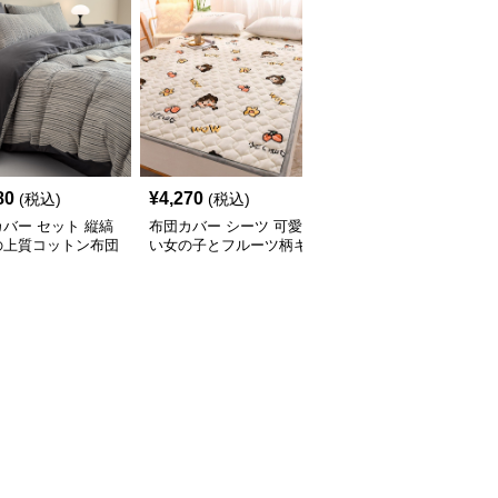
80
¥
4,270
¥
4,880
(税込)
(税込)
(税込)
バー セット 縦縞
布団カバー シーツ 可愛
布団カバー しなやか麻
の上質コットン布団
い女の子とフルーツ柄キ
混ナチュラルシーツ
ーセット
ルト