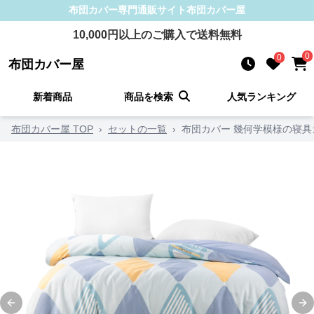
布団カバー
専門通販サイト
布団カバー屋
10,000
円以上のご購入で送料無料
0
0
布団カバー屋
新着商品
商品を検索
人気ランキング
布団カバー屋 TOP
›
セットの一覧
›
布団カバー 幾何学模様の寝具
Previous slide
Ne