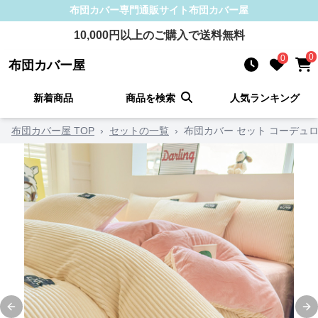
布団カバー
専門通販サイト
布団カバー屋
10,000
円以上のご購入で送料無料
0
0
布団カバー屋
新着商品
商品を検索
人気ランキング
布団カバー屋 TOP
›
セットの一覧
›
布団カバー セット コーデュ
Previous slide
Ne