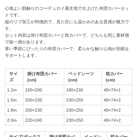
心地よい肌触りのコーデュロイ風生地で仕上げた布団カバーセッ
トです。
縦のリブ加工が特徴的で、見た目にも温かみのある質感が魅力で
す。
セット内容は掛け布団カバーと枕カバーで、どちらも同じ素材感
で統一感があります。
寒い季節にぴったりの布団カバーで、柔らかな触り心地が安眠を
サポートします。
サイ
掛け布団カバー
ベッドシーツ
枕カバー
ズ
(cm)
(cm)
(cm)
1.2m
150×200
180×230
48×74×1
1.5m
200×230
230×250
48×74×2
1.8m
200×230
230×250
48×74×2
2.0m
220×240
230×250
48×74×2
サイズ(ボックス
掛け布団カバ
ベッドシ
枕カバー