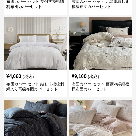
布団カバー セット 幾何学模様織
布団カバー セット 北欧風縦しま
柄布団カバーセット
模様布団カバーセット
¥
4,060
¥
9,100
(税込)
(税込)
布団カバー セット 縦しま模様刺
布団カバー セット 薔薇刺繍縞模
繍入り高級布団カバーセット
様布団カバーセット