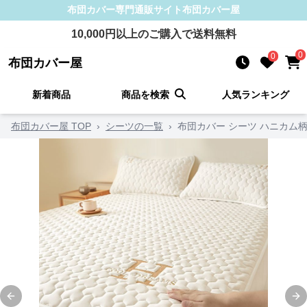
布団カバー
専門通販サイト
布団カバー屋
10,000
円以上のご購入で送料無料
0
0
布団カバー屋
新着商品
商品を検索
人気ランキング
布団カバー屋 TOP
›
シーツの一覧
›
布団カバー シーツ ハニカム
Previous slide
Ne