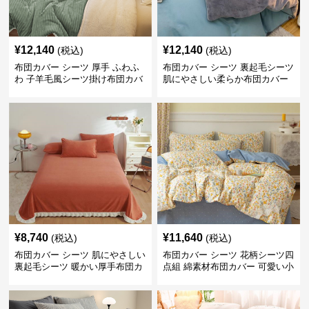
¥
12,140
¥
12,140
(税込)
(税込)
布団カバー シーツ 厚手 ふわふ
布団カバー シーツ 裏起毛シーツ
わ 子羊毛風シーツ掛け布団カバ
肌にやさしい柔らか布団カバー
ー
¥
8,740
¥
11,640
(税込)
(税込)
布団カバー シーツ 肌にやさしい
布団カバー シーツ 花柄シーツ四
裏起毛シーツ 暖かい厚手布団カ
点組 綿素材布団カバー 可愛い小
バー
花柄