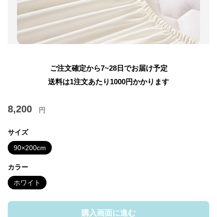
ご注文確定から7~28日でお届け予定
送料は1注文あたり
1000
円かかります
8,200
円
サイズ
90×200cm
カラー
ホワイト
購入画面に進む