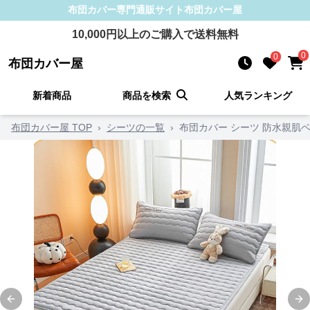
布団カバー
専門通販サイト
布団カバー屋
10,000
円以上のご購入で送料無料
0
0
布団カバー屋
新着商品
商品を検索
人気ランキング
布団カバー屋 TOP
›
シーツの一覧
›
布団カバー シーツ 防水親肌
Previous slide
Ne