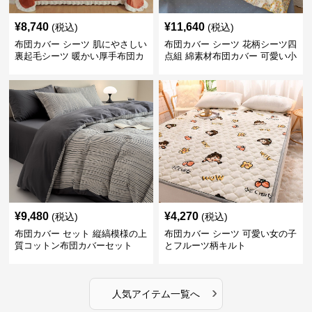
¥
8,740
¥
11,640
(税込)
(税込)
布団カバー シーツ 肌にやさしい
布団カバー シーツ 花柄シーツ四
裏起毛シーツ 暖かい厚手布団カ
点組 綿素材布団カバー 可愛い小
バー
花柄
¥
9,480
¥
4,270
(税込)
(税込)
布団カバー セット 縦縞模様の上
布団カバー シーツ 可愛い女の子
質コットン布団カバーセット
とフルーツ柄キルト
›
人気アイテム一覧へ