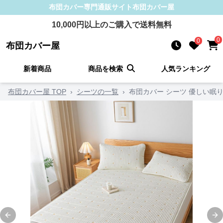
布団カバー
専門通販サイト
布団カバー屋
10,000
円以上のご購入で送料無料
0
0
布団カバー屋
新着商品
商品を検索
人気ランキング
布団カバー屋 TOP
›
シーツの一覧
›
布団カバー シーツ 優しい眠
Previous slide
Ne