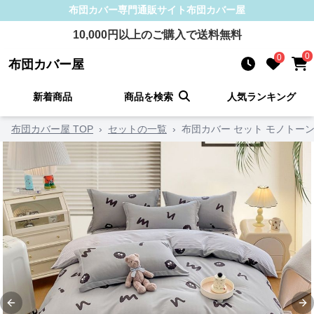
布団カバー
専門通販サイト
布団カバー屋
10,000
円以上のご購入で送料無料
0
0
布団カバー屋
新着商品
商品を検索
人気ランキング
布団カバー屋 TOP
›
セットの一覧
›
布団カバー セット モノトー
Previous slide
Ne