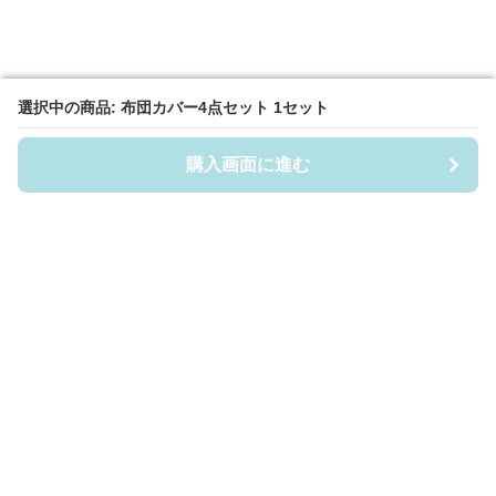
選択中の商品: 布団カバー4点セット 1セット
選択中の商品: 布団カバー4点セット 1セット
購入画面に進む
購入画面に進む
布団カバー屋
について