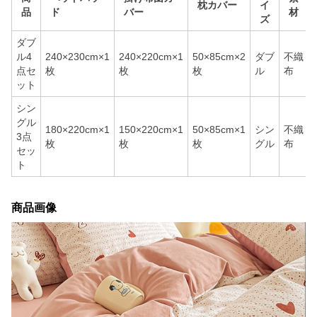
枕カバー
イ
品
ド
バー
材
ズ
ダブ
ル4
240×230cm×1
240×220cm×1
50×85cm×2
ダブ
不織
点セ
枚
枚
枚
ル
布
ット
シン
グル
180×220cm×1
150×220cm×1
50×85cm×1
シン
不織
3点
枚
枚
枚
グル
布
セッ
ト
商品画像