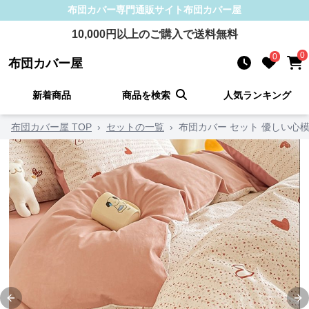
布団カバー
専門通販サイト
布団カバー屋
10,000
円以上のご購入で送料無料
0
0
布団カバー屋
新着商品
商品を検索
人気ランキング
布団カバー屋 TOP
›
セットの一覧
›
布団カバー セット 優しい心
Previous slide
Ne