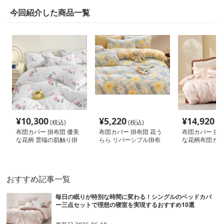
今回紹介した商品一覧
¥
10,300
¥
5,220
¥
14,920
(税込)
(税込)
(税
布団カバー 掛布団 優美
布団カバー 掛布団 花う
布団カバー 掛布
な花柄 雲端の肌触り掛
らら リバーシブル掛布
な花柄布団カバ
布団
団カバー
おすすめ記事一覧
毎日の眠りが特別な時間に変わる！シングルのベッドカバ
ー三点セットで理想の寝室を実現するおすすめ10選