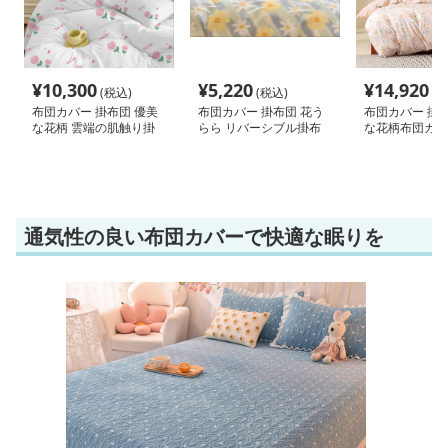
¥
10,300
¥
5,220
¥
14,920
(税込)
(税込)
(税
布団カバー 掛布団 優美
布団カバー 掛布団 花う
布団カバー 掛布
な花柄 雲端の肌触り掛
らら リバーシブル掛布
な花柄布団カバ
布団
団カバー
通気性の良い布団カバーで快適な眠りを