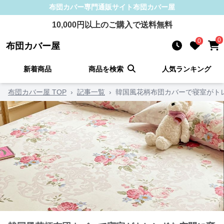
布団カバー
専門通販サイト
布団カバー屋
10,000
円以上のご購入で送料無料
0
0
布団カバー屋
新着商品
商品を検索
人気ランキング
布団カバー屋 TOP
›
記事一覧
›
韓国風花柄布団カバーで寝室がト